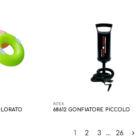
INTEX
OLORATO
68612 GONFIATORE PICCOLO
1
2
3
…
26