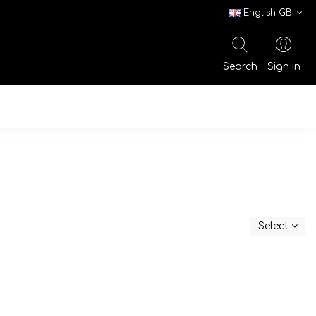
English GB
Search
Sign in
Select