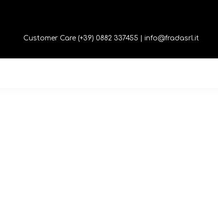
Customer Care (+39) 0882 337455 |
info@fradasrl.it