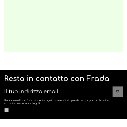
Resta in contatto con Frada
Puoi annullare l'iscrizione in ogni momenti. A questo scopo, cerca le info di
contatto nelle note legali.
Accetto le
condizioni generali di vendita
e la politica di riservatezza