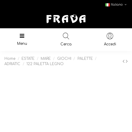
Italiano
Menu
Cerca
Accedi
Home
ESTATE
MARE
GIOCHI
PALETTE
ADRIATIC
122 PALETTA LEGNO